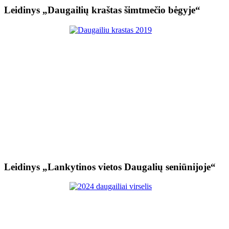
Leidinys „Daugailių kraštas šimtmečio bėgyje“
Leidinys „Lankytinos vietos Daugalių seniūnijoje“