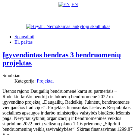
EN
Spausdinti
El. paštas
Įgyvendintas bendras 3 bendruomenių
projektas
Smulkiau
Kategorija:
Projektai
Utenos rajono Daugailių bendruomenė kartu su partneriais –
Radeikių krašto bendrija ir Juknėnų bendruomene 2022 m.
įgyvendino projektą ,,Daugailių, Radeikių, Juknėnų bendruomenes
vienijančios tradicijos“. Projektas finansuotas Lietuvos Respublikos
socialinės apsaugos ir darbo ministerijos valstybės biudžeto lėšomis
pagal Nevyriausybinių organizacijų ir bendruomeninės veiklos
stiprinimo 2022 metų veiksmų plano 1.1.6 priemonę „Stiprinti
bendruomeninę veiklą savivaldybėse“. Skirtas finansavimas 1299.87
Eur.