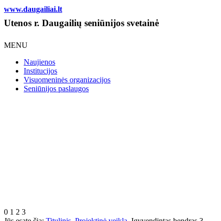
www.daugailiai.lt
Utenos r. Daugailių seniūnijos svetainė
MENU
Naujienos
Institucijos
Visuomeninės organizacijos
Seniūnijos paslaugos
0
1
2
3
Jūs esate čia:
Titulinis
Projektinė veikla
Įgyvendintas bendras 3