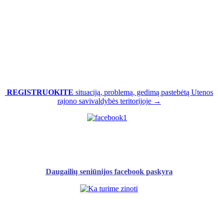
REGISTRUOKITE
situaciją, problemą, gedimą pastebėtą Utenos
rajono savivaldybės teritorijoje →
Daugailių seniūnijos facebook paskyra