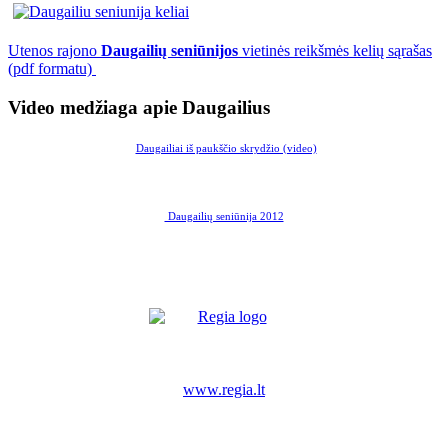
Utenos rajono
Daugailių seniūnijos
vietinės reikšmės kelių sąrašas
(pdf formatu)
Video medžiaga apie Daugailius
Daugailiai iš paukščio skrydžio (video)
Daugailių seniūnija 2012
www.regia.lt