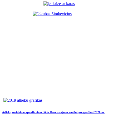
Atliekų surinkimo apvažiavimo būdu Utenos rajono seniūnijose grafikai 2026 m.