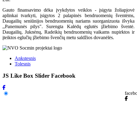
Gauto finansavimo dėka įvykdytos veiklos - įsigyta žoliapjovė
aplinkai tvarkyti, įsigytos 2 palapinės bendruomenių šventėms,
Daugailių seniūnijos bendruomenių nariams suorganizuota išvyka
,,Panemunės pilys". Surengta Kalėdų eglutės įžiebimo šventė.
Daugailių, Juknėnų, Radeikių bendruomenių vaikams nupirktos ir
įteiktos eglučių įžiebimo švenčių metu saldžios dovanėlės.
Ankstesnis
Tolesnis
JS Like Box Slider Facebook
faceb