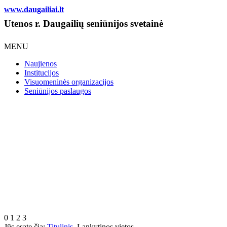
www.daugailiai.lt
Utenos r. Daugailių seniūnijos svetainė
MENU
Naujienos
Institucijos
Visuomeninės organizacijos
Seniūnijos paslaugos
0
1
2
3
Jūs esate čia:
Titulinis
Lankytinos vietos