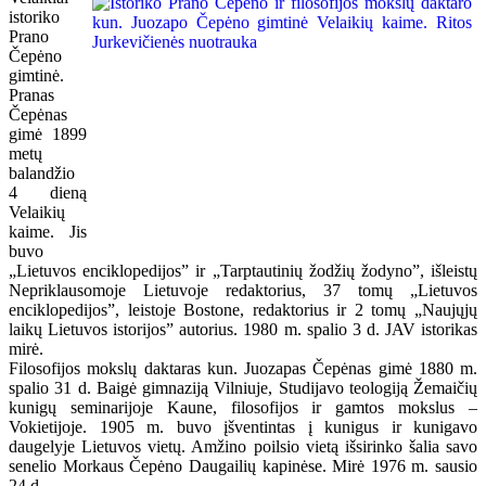
istoriko
Prano
Čepėno
gimtinė.
Pranas
Čepėnas
gimė 1899
metų
balandžio
4 dieną
Velaikių
kaime. Jis
buvo
„Lietuvos enciklopedijos” ir „Tarptautinių žodžių žodyno”, išleistų
Nepriklausomoje Lietuvoje redaktorius, 37 tomų „Lietuvos
enciklopedijos”, leistoje Bostone, redaktorius ir 2 tomų „Naujųjų
laikų Lietuvos istorijos” autorius. 1980 m. spalio 3 d. JAV istorikas
mirė.
Filosofijos mokslų daktaras kun. Juozapas Čepėnas gimė 1880 m.
spalio 31 d. Baigė gimnaziją Vilniuje, Studijavo teologiją Žemaičių
kunigų seminarijoje Kaune, filosofijos ir gamtos mokslus –
Vokietijoje. 1905 m. buvo įšventintas į kunigus ir kunigavo
daugelyje Lietuvos vietų. Amžino poilsio vietą išsirinko šalia savo
senelio Morkaus Čepėno Daugailių kapinėse. Mirė 1976 m. sausio
24 d.