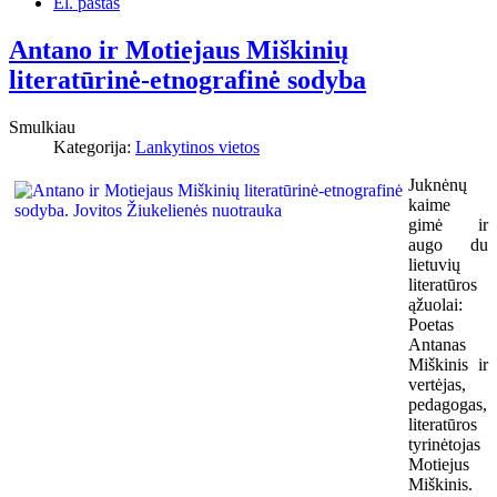
El. paštas
Antano ir Motiejaus Miškinių
literatūrinė-etnografinė sodyba
Smulkiau
Kategorija:
Lankytinos vietos
Juknėnų
kaime
gimė ir
augo du
lietuvių
literatūros
ąžuolai:
Poetas
Antanas
Miškinis ir
vertėjas,
pedagogas,
literatūros
tyrinėtojas
Motiejus
Miškinis.