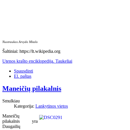
Nuotraukos Arvydo Mitalo
Šaltiniai:
https://lt.wikipedia.org
Utenos krašto enciklopedija. Taukeliai
Spausdinti
El. paštas
Maneičių pilakalnis
Smulkiau
Kategorija:
Lankytinos vietos
Maneičių
pilakalnis yra
Daugailių