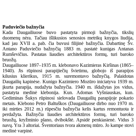
Paduviečio bažnyčia
Kada Daugailiuose buvo pastatyta pirmoji bažnyčia, tikslių
duomenų nėra. Tačiau išlikusios senosios metrikų knygos liudija,
kad jau XVII a. pab. čia buvusi filijinė bažnyčia. Dabartinę Šv.
Antano Paduviečio bažnyčią 1883 m. pastatė kunigas Antanas
Rumševičius. Pastatas liaudies architektūros formų, turi baroko
bruožų.
Daugailiuose 1897–1935 m. klebonavo Kazimieras Kiršinas (1865–
1940). Jis rūpinosi parapijiečių švietimu, globojo iš parapijos
kilusius klierikus, 1915 m. suremontavo bažnyčią. Palaidotas
Daugailių kapinėse. Kunigo Kazimiero Mozūro iniciatyva 1939 m.
įkurta parapija, nudažyta bažnyčia. 1940 m. išdažytas jos vidus,
pastatyta medinė klebonija. Kun. Adomas Vyšniauskas, kun.
Gediminas Šukys rūpinosi sielovada Daugailių parapijoje pokario
metais. Klebono Petro Baltuškos (Daugailiuose dirbo nuo 1970 m.
iki mirties 2012 m.) rūpesčiu bažnyčia kelis kartus remontuota ir
perdažyta. Bažnyčia liaudies architektūros formų, turi baroko
bruožų, kryžminio plano, dvibokštė. Apsidė penkiasienė. Vidus 3
navų. Yra 3 altoriai. Šventoriaus tvora akmenų mūro. Jo kampe stovi
medinė varpinė.