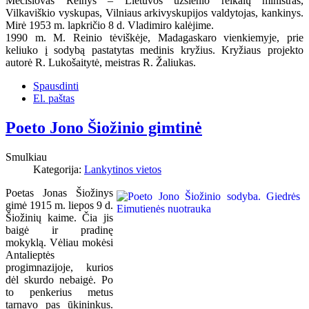
Mečislovas Reinys – Lietuvos užsienio reikalų ministras,
Vilkaviškio vyskupas, Vilniaus arkivyskupijos valdytojas, kankinys.
Mirė 1953 m. lapkričio 8 d. Vladimiro kalėjime.
1990 m. M. Reinio tėviškėje, Madagaskaro vienkiemyje, prie
keliuko į sodybą pastatytas medinis kryžius. Kryžiaus projekto
autorė R. Lukošaitytė, meistras R. Žaliukas.
Spausdinti
El. paštas
Poeto Jono Šiožinio gimtinė
Smulkiau
Kategorija:
Lankytinos vietos
Poetas Jonas Šiožinys
gimė 1915 m. liepos 9 d.
Šiožinių kaime. Čia jis
baigė ir pradinę
mokyklą. Vėliau mokėsi
Antalieptės
progimnazijoje, kurios
dėl skurdo nebaigė. Po
to penkerius metus
tarnavo pas ūkininkus.