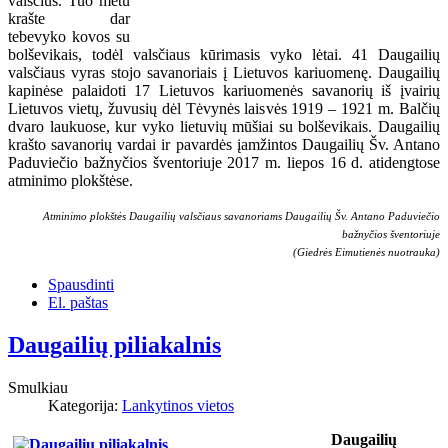
valsčius. Tuo metu
krašte dar
tebevyko kovos su
bolševikais, todėl valsčiaus kūrimasis vyko lėtai. 41 Daugailių
valsčiaus vyras stojo savanoriais į Lietuvos kariuomenę. Daugailių
kapinėse palaidoti 17 Lietuvos kariuomenės savanorių iš įvairių
Lietuvos vietų, žuvusių dėl Tėvynės laisvės 1919 – 1921 m. Balčių
dvaro laukuose, kur vyko lietuvių mūšiai su bolševikais. Daugailių
krašto savanorių vardai ir pavardės įamžintos Daugailių Šv. Antano
Paduviečio bažnyčios šventoriuje 2017 m. liepos 16 d. atidengtose
atminimo plokštėse.
Atminimo plokštės Daugailių valsčiaus savanoriams
Daugailių
Šv. Antano Paduviečio
bažnyčios šventoriuje
(Giedrės Eimutienės nuotrauka)
Spausdinti
El. paštas
Daugailių piliakalnis
Smulkiau
Kategorija:
Lankytinos vietos
Daugailių