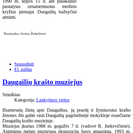
1990 m. liepos 15 d. ant piliakalnio
pastatytas ornamentuotas medinis
kryžius pirmajai Daugailių bažnyčiai
atminti.
Nuotraukos Jovitos Žiukelienės
Spausdinti
El. paštas
Daugailių krašto muziejus
Smulkiau
Kategorija:
Lankytinos vietos
Išsamesnių žinių apie Daugailius, jų praeitį ir žymiuosius krašto
žmones Jūs galite rasti Daugailių pagrindinėje mokykloje esančiame
Daugailių krašto muziejuje.
Muziejus įkurtas 1988 m. gegužės 7 d. (vadovė R. Jurkevičienė).
Atgimimo metais muziejaus ekspozicija buvo atnaujinta. 1993 m.