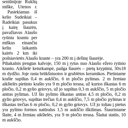
seniūnijoje Ruklių
miške, Utenos r.
Pasiekiamas iš
kelio Sudeikiai –
Radeikiai pasukus
į kairę šiaurėn,
pavažiavus Alaušo
rytiniu krantu per
miškus einančiu
keliu laikantis
kairės 2 km iki
poilsiavietės Alaušo krante – yra 200 m į dešinę šiaurėje.
Piliakalnis įrengtas kalvoje, 150 m į rytus nuo Alaušo ežero rytinio
kranto. Aikštelė keturkampė, pailga šiaurės – pietų kryptimi, 30x18
m dydžio. Joje rasta brūkšniuotos ir grublėtos keramikos. Pietiniame
krašte supiltas 0,4 m aukščio, 6 m pločio pylimas. 2 m žemiau
aikštelės pietinio krašto yra 9 m pločio terasa, už kurios iškastas 6 m
pločio, 0,2 m gylio griovys, už jo supiltas 0,3 m aukščio, 5 m pločio
antras pylimas. Už šio pylimo iškastas antras 4,5 m pločio, 0,2 m
gylio griovys, supiltas trečias 0,4 m aukščio, 7,5 m pločio pylimas ir
iškastas trečias 6 m pločio, 0,2 m gylio griovys. Už jo toliau į pietus
yra pylimo formos natūralus 1,5 m aukščio iškilimas. Šiauriniame
šlaite, 4 m žemiau aikštelės, yra 9 m pločio terasa. Šlaitai statūs, 10
m aukščio.