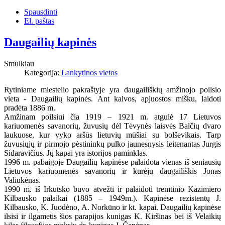
Spausdinti
El. paštas
Daugailių kapinės
Smulkiau
Kategorija:
Lankytinos vietos
Rytiniame miestelio pakraštyje yra daugailiškių amžinojo poilsio
vieta - Daugailių kapinės. Ant kalvos, apjuostos mišku, laidoti
pradėta 1886 m.
Amžinam poilsiui čia 1919 – 1921 m. atgulė 17 Lietuvos
kariuomenės savanorių, žuvusių dėl Tėvynės laisvės Balčių dvaro
laukuose, kur vyko aršūs lietuvių mūšiai su bolševikais. Tarp
žuvusiųjų ir pirmojo pėstinin
kų pulko jaunesnysis leitenantas Jurgis
Sidaravičius. Jų kapai yra istorijos paminklas.
1996 m. pabaigoje Daugailių kapinėse palaidota vienas iš seniausių
Lietuvos kariuomenės savanorių ir kūrėjų daugailiškis Jonas
Valiukėnas.
1990 m. iš Irkutsko buvo atvežti ir palaidoti tremtinio Kazimiero
Kilbausko palaikai (1885 – 1949m.). Kapinėse rezistentų J.
Kilbausko, K. Juodėno, A. Norkūno ir kt. kapai. Daugailių kapinėse
ilsisi ir ilgametis šios parapijos kunigas K. Kiršinas bei iš Velaikių