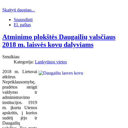
Skaityti daugiau...
Spausdinti
El. paštas
Atminimo plokštės Daugailių valsčiaus
2018 m. laisvės kovų dalyviams
Smulkiau
Kategorija:
Lankytinos vietos
2018 m. Lietuvai
atkūrus
Nepriklausomybę,
pradėtos steigti
valdymo ir
administravimo
institucijos. 1919
m. įkurta Utenos
apskritis, į kurios
sudėtį įėjo ir
Daugailių