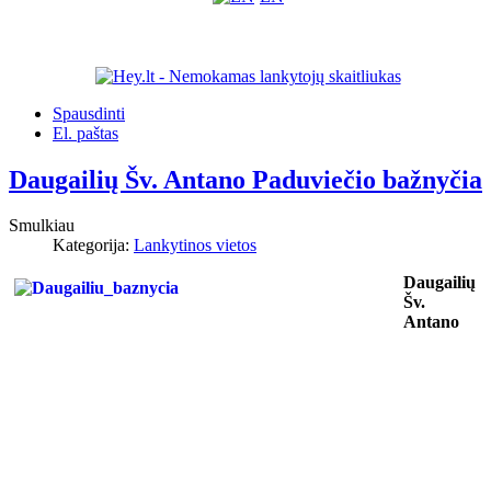
Spausdinti
El. paštas
Daugailių Šv. Antano Paduviečio bažnyčia
Smulkiau
Kategorija:
Lankytinos vietos
Daugailių
Šv.
Antano