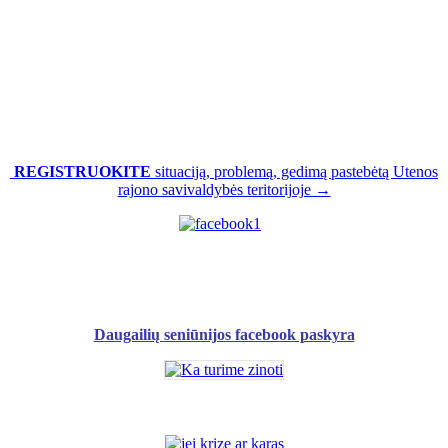
REGISTRUOKITE
situaciją, problemą, gedimą pastebėtą Utenos
rajono savivaldybės teritorijoje →
Daugailių seniūnijos facebook paskyra