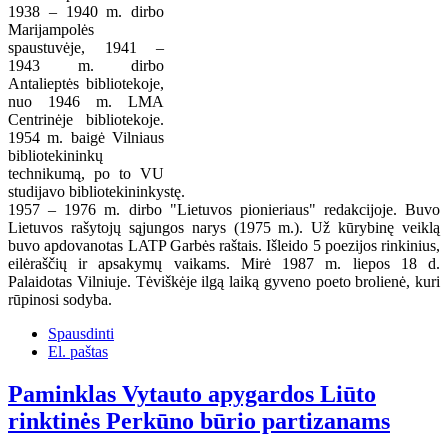
1938 – 1940 m. dirbo
Marijampolės
spaustuvėje, 1941 –
1943 m. dirbo
Antalieptės bibliotekoje,
nuo 1946 m. LMA
Centrinėje bibliotekoje.
1954 m. baigė Vilniaus
bibliotekininkų
technikumą, po to VU
studijavo bibliotekininkystę.
1957 – 1976 m. dirbo "Lietuvos pionieriaus" redakcijoje. Buvo
Lietuvos rašytojų sąjungos narys (1975 m.). Už kūrybinę veiklą
buvo apdovanotas LATP Garbės raštais. Išleido 5 poezijos rinkinius,
eilėraščių ir apsakymų vaikams. Mirė 1987 m. liepos 18 d.
Palaidotas Vilniuje. Tėviškėje ilgą laiką gyveno poeto brolienė, kuri
rūpinosi sodyba.
Spausdinti
El. paštas
Paminklas Vytauto apygardos Liūto
rinktinės Perkūno būrio partizanams