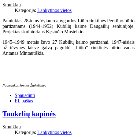
Smulkiau
Kategorija:
Lankytinos vietos
Paminklas 28-iems Vytauto apygardos Liūto rinktinės Perkūno būrio
partizanams (1944-1952) Kubilių kaime Daugailių seniūnijoje.
Projektas skulptoriaus Kęstučio Musteikio.
1945–1949 metais žuvo 27 Kubilių kaimo partizanai. 1947-aisiais
už tėvynės laisvę galvą paguldė „Liūto“ rinktinės būrio vadas
Antanas Mintautiškis.
Nuotraukos Jovitos Žiukelienės
Spausdinti
El. paštas
Taukelių kapinės
Smulkiau
Kategorija:
Lankytinos vietos