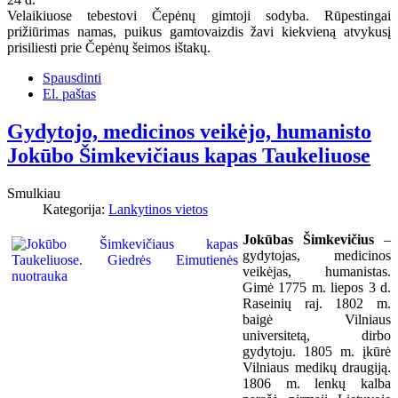
Velaikiuose tebestovi Čepėnų gimtoji sodyba. Rūpestingai
prižiūrimas namas, puikus gamtovaizdis žavi kiekvieną atvykusį
prisiliesti prie Čepėnų šeimos ištakų.
Spausdinti
El. paštas
Gydytojo, medicinos veikėjo, humanisto
Jokūbo Šimkevičiaus kapas Taukeliuose
Smulkiau
Kategorija:
Lankytinos vietos
Jokūbas Šimkevičius
–
gydytojas, medicinos
veikėjas, humanistas.
Gimė 1775 m. liepos 3 d.
Raseinių raj. 1802 m.
baigė Vilniaus
universitetą, dirbo
gydytoju. 1805 m. įkūrė
Vilniaus medikų draugiją.
1806 m. lenkų kalba