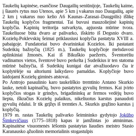
Taukelių kapinėse, esančiose Daugailių seniūnijoje, Taukelių kaime,
į šiaurės rytus nuo Utenos, apie 5 km į vakarus nuo Daugailių, apie
2 km į vakarus nuo kelio A6 Kaunas–Zarasai–Daugpilis) išlikę
Taukelių koplyčos fragmentai. Tai buvusi mauzoliejinė kapinių
koplyčia. Kapinių teritorija sutvarkyta, apjuosta mūrine tvora.
Taukeliuose būta dvaro ar palivarko, išskirto iš Degsnio dvaro.
Kozielų-Poklevskių šeimai priklausiusi koplyčia pastatyta XVIII a.
pabaigoje. Fundatoriai buvo dvarininkai Kozielos. Iki pastatant
Sudeikių bažnyčią (1825 m.), Taukelių koplyčioje melsdavosi
aplinkiniai žmonės. Kai iš Bikuškio paežerės, Šventorėliu
vadinamos vietos, šventovė buvo perkelta į Sudeikius ir ten statoma
mūrinė bažnyčia, iš Sudeikių kunigai dar atvažiuodavo čia ir
koplytėlėje su altoriumi laikydavo pamaldas. Koplyčioje buvo
laidojami Kozielų giminės atstovai.
Po Antrojo pasaulinio karo taukeliškio tremtinio Antano Skurkio
lauke, netoli kapinaičių, buvo pastatytos gyvulių fermos. Kai įvirto
koplyčios stogas ir grindys, brigadininkų ar fermos vedėjų buvo
liepta, iškračius Kozielų palaikus, nikeliuotus karstus panaudoti
gyvulių ėdalui. Ir tik grįžęs iš tremties A. Skurkis grąžino karstus į
koplyčią.
1979 m. rastas Taukelių palivarko šeimininko gydytojo
Jokūbo
Šimkevičiaus
(1775–1818) kapas ir įamžintas jo atminimas.
Kapinaitėse visuomenės lėšomis pastatytas liaudies meistro Stasio
Karanausko ąžuolinis memorialinis stogastulpis