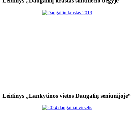
Leidinys „Daugailių kraštas šimtmečio bėgyje“
Leidinys „Lankytinos vietos Daugalių seniūnijoje“