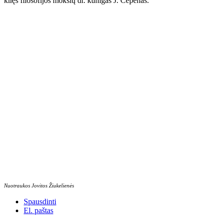
kilęs filosofijos mokslų dr. kunigas J. Čepėnas.
Nuotraukos Jovitos Žiukelienės
Spausdinti
El. paštas