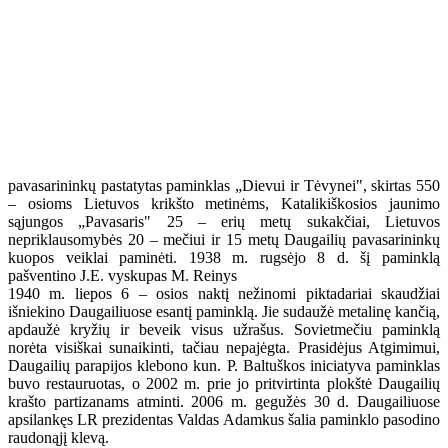
pavasarininkų pastatytas paminklas „Dievui ir Tėvynei", skirtas 550
– osioms Lietuvos krikšto metinėms, Katalikiškosios jaunimo
sąjungos „Pavasaris" 25 – erių metų sukakčiai, Lietuvos
nepriklausomybės 20 – mečiui ir 15 metų Daugailių pavasarininkų
kuopos veiklai paminėti. 1938 m. rugsėjo 8 d. šį paminklą
pašventino J.E. vyskupas M. Reinys
1940 m. liepos 6 – osios naktį nežinomi piktadariai skaudžiai
išniekino Daugailiuose esantį paminklą. Jie sudaužė metalinę kančią,
apdaužė kryžių ir beveik visus užrašus. Sovietmečiu paminklą
norėta visiškai sunaikinti, tačiau nepajėgta. Prasidėjus Atgimimui,
Daugailių parapijos klebono kun. P. Baltuškos iniciatyva paminklas
buvo restauruotas, o 2002 m. prie jo pritvirtinta plokštė Daugailių
krašto partizanams atminti. 2006 m. gegužės 30 d. Daugailiuose
apsilankęs LR prezidentas Valdas Adamkus šalia paminklo pasodino
raudonąjį klevą.