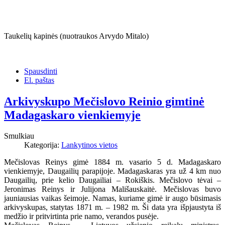
Taukelių kapinės (nuotraukos Arvydo Mitalo)
Spausdinti
El. paštas
Arkivyskupo Mečislovo Reinio gimtinė
Madagaskaro vienkiemyje
Smulkiau
Kategorija:
Lankytinos vietos
Mečislovas Reinys gimė 1884 m. vasario 5 d. Madagaskaro
vienkiemyje, Daugailių parapijoje. Madagaskaras yra už 4 km nuo
Daugailių, prie kelio Daugailiai – Rokiškis. Mečislovo tėvai –
Jeronimas Reinys ir Julijona Mališauskaitė. Mečislovas buvo
jauniausias vaikas šeimoje. Namas, kuriame gimė ir augo būsimasis
arkivyskupas, statytas 1871 m. – 1982 m. Ši data yra išpjaustyta iš
medžio ir pritvirtinta prie namo, verandos pusėje.