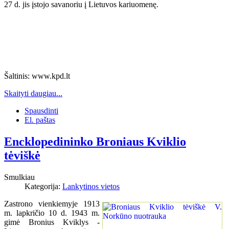
27 d. jis įstojo savanoriu į Lietuvos kariuomenę.
Šaltinis: www.kpd.lt
Skaityti daugiau...
Spausdinti
El. paštas
Encklopedininko Broniaus Kviklio
tėviškė
Smulkiau
Kategorija:
Lankytinos vietos
Zastrono vienkiemyje 1913
m. lapkričio 10 d. 1943 m.
gimė Bronius Kviklys -