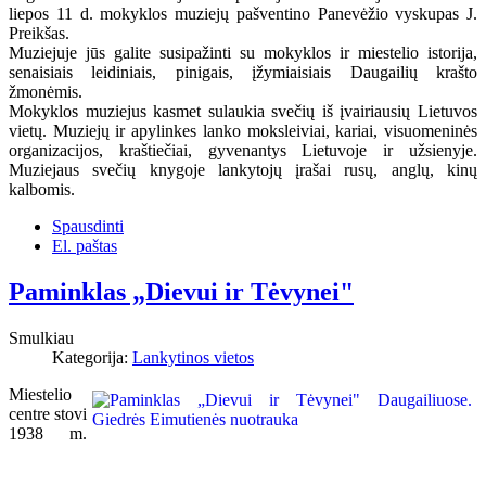
liepos 11 d. mokyklos muziejų pašventino Panevėžio vyskupas J.
Preikšas.
Muziejuje jūs galite susipažinti su mokyklos ir miestelio istorija,
senaisiais leidiniais, pinigais, įžymiaisiais Daugailių krašto
žmonėmis.
Mokyklos muziejus kasmet sulaukia svečių iš įvairiausių Lietuvos
vietų. Muziejų ir apylinkes lanko moksleiviai, kariai, visuomeninės
organizacijos, kraštiečiai, gyvenantys Lietuvoje ir užsienyje.
Muziejaus svečių knygoje lankytojų įrašai rusų, anglų, kinų
kalbomis.
Spausdinti
El. paštas
Paminklas „Dievui ir Tėvynei"
Smulkiau
Kategorija:
Lankytinos vietos
Miestelio
centre stovi
1938 m.