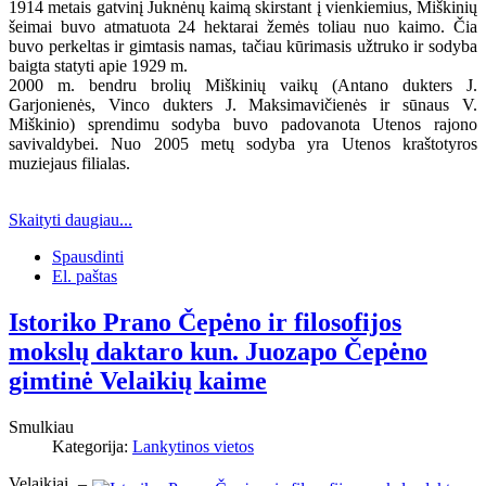
1914 metais gatvinį Juknėnų kaimą skirstant į vienkiemius, Miškinių
šeimai buvo atmatuota 24 hektarai žemės toliau nuo kaimo. Čia
buvo perkeltas ir gimtasis namas, tačiau kūrimasis užtruko ir sodyba
baigta statyti apie 1929 m.
2000 m. bendru brolių Miškinių vaikų (Antano dukters J.
Garjonienės, Vinco dukters J. Maksimavičienės ir sūnaus V.
Miškinio) sprendimu sodyba buvo padovanota Utenos rajono
savivaldybei. Nuo 2005 metų sodyba yra Utenos kraštotyros
muziejaus filialas.
Skaityti daugiau...
Spausdinti
El. paštas
Istoriko Prano Čepėno ir filosofijos
mokslų daktaro kun. Juozapo Čepėno
gimtinė Velaikių kaime
Smulkiau
Kategorija:
Lankytinos vietos
Velaikiai –