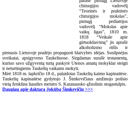
parašė pirmąjį Lietuvoje
chirurgijos vadovėlį
“Teorinės ir praktinės
chirurgijos mokslas”,
pirmąjį pediatrijos
vadovėlį “Mokslas apie
vaikų ligas”, 1810 m.
1818 “Veikale apie
girtuokliavimą” jis aprašė
alkoholizmo rūšis ir
pirmasis Lietuvoje pradėjo propaguoti blaivybės idėjas. Susilpnėjus
sveikatai, apsigyveno Taukeliuose. Sirgdamas surašė testamentą,
kuriuo savo užgyventą turtą paskyrė Utenos amatų mokyklai steigti
ir neturtingiems Taukelių vaikams mokyti.
Mirė 1818 m. lapkričio 18 d., palaidotas Taukelių kaimo kapinaitėse.
Taukelių kapinaitėse gydytojo J. Šimkevičiaus amžinojo poilsio
vietą ženklina liaudies meistro S. Karanausko ąžuolinis stogastulpis.
Daugiau apie daktarą Jokūbą Šimkevičių >>>