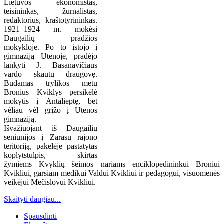
Lietuvos ekonomistas,
teisininkas, žurnalistas,
redaktorius, kraštotyrininkas.
1921–1924 m. mokėsi
Daugailių pradžios
mokykloje. Po to įstojo į
gimnaziją Utenoje, pradėjo
lankyti J. Basanavičiaus
vardo skautų draugovę.
Būdamas trylikos metų
Bronius Kviklys persikėlė
mokytis į Antalieptę, bet
vėliau vėl grįžo į Utenos
gimnaziją.
Išvažiuojant iš Daugailių
seniūnijos į Zarasų rajono
teritoriją, pakelėje pastatytas
koplytstulpis, skirtas
žymiems Kvyklių šeimos nariams enciklopedininkui Broniui
Kvikliui, garsiam medikui Valdui Kvikliui ir pedagogui, visuomenės
veikėjui Mečislovui Kvikliui.
Skaityti daugiau...
Spausdinti