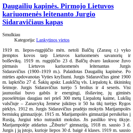
Daugailių kapinės. Pirmojo Lietuvos
kariuomenės leitenanto Jurgio
Sidaravičiaus kapas
Smulkiau
Kategorija:
Lankytinos vietos
1919 m. liepos-rugpjūčio mėn. netoli Balčių (Zarasų r.) vyko
įtemptos kovos tarp Lietuvos kariuomenės savanorių ir
bolševikų.
1919 m. rugpjūčio 23 d. Balčių dvaro laukuose
žuvo
pirmasis Lietuvos kariuomenės leitenantas Jurgis
Sidaravičius (1900–1919 m.). Palaidotas Daugailių kapinėse. Po
mirties apdovanotas Vyties kryžiumi. Jurgis Sidaravičius gimė 1900
m. lapkričio 27 d. Šakių apskr. Laukščių vls. Liepalotų k. ūkininkų
šeimoje. Jurgis Sidaravičius turėjo 5 brolius ir 4 seseris. Visi
jaunuoliai buvo gabūs ir energingi, išsilavinę, jų giminės
puoselėtojas daugiau nei prieš 300 metų Liepalotų kaime, Lukšių
valsčiuje – Zanavykų žemėse įsikūręs ir 50 ha ūkį turėjęs Rygos
pirklys. 1912 m. Jurgis Sidaravičius pradėjo mokytis Marijampolės
berniukų gimnazijoje. 1915 m. Marijampolės gimnazijai persikėlus į
Rusiją, Jurgiui teko nutraukti mokslus. Jis pasiliko tėvų ūkyje.
Marijampolėje atidarius „Žiburio“ gimnaziją, 1918 m. sausio 3 d.
Jurgis į ją įstojo, kurioje liepos 30 d. baigė 4 klases. 1919 m. sausio