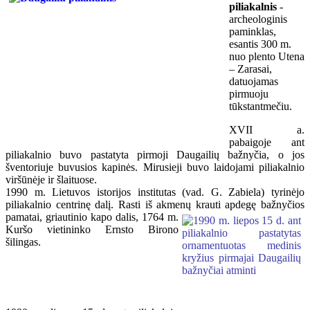
piliakalnis
-
archeologinis
paminklas,
esantis 300 m.
nuo plento Utena
– Zarasai,
datuojamas
pirmuoju
tūkstantmečiu.
XVII a.
pabaigoje ant
piliakalnio buvo pastatyta pirmoji Daugailių bažnyčia, o jos
šventoriuje buvusios kapinės. Mirusieji buvo laidojami piliakalnio
viršūnėje ir šlaituose.
1990 m. Lietuvos istorijos institutas (vad. G. Zabiela) tyrinėjo
piliakalnio centrinę dalį. Rasti iš akmenų krauti
apdegę bažnyčios
pamatai, griautinio kapo dalis, 1764 m.
Kuršo vietininko Ernsto Birono
šilingas.