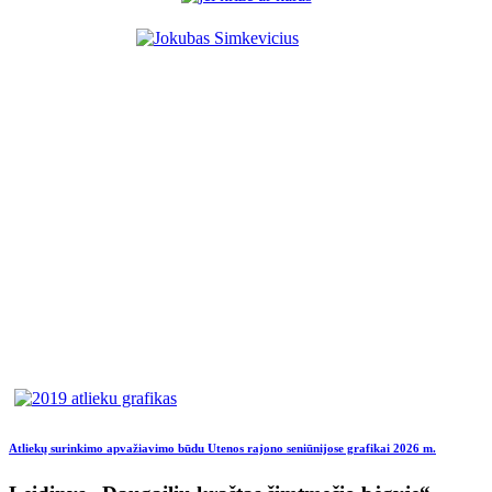
Atliekų surinkimo apvažiavimo būdu Utenos rajono seniūnijose grafikai 2026 m.