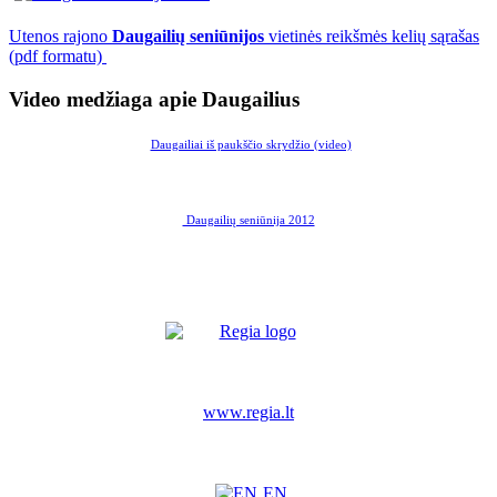
Utenos rajono
Daugailių seniūnijos
vietinės reikšmės kelių sąrašas
(pdf formatu)
Video medžiaga apie Daugailius
Daugailiai iš paukščio skrydžio (video)
Daugailių seniūnija 2012
www.regia.lt
EN