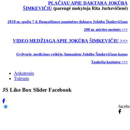
PLAČIAU APIE DAKTARĄ JOKŪBĄ
ŠIMKEVIČIŲ
(parengė mokytoja Rita Jurkevičienė)
2018 m. spalio 7 d. Daugailiuose paminėtos daktaro Jokūbo Šimkevičiaus
200 m. mirties metinės >>>
VIDEO MEDŽIAGA APIE JOKŪBĄ ŠIMKEVIČIŲ >>>
Gydytojo, medicinos veikėjo, humanisto Jokūbo Šimkevičiaus kapas
Taukelių
kapinėse >>>
Ankstesnis
Tolesnis
JS Like Box Slider Facebook
faceb