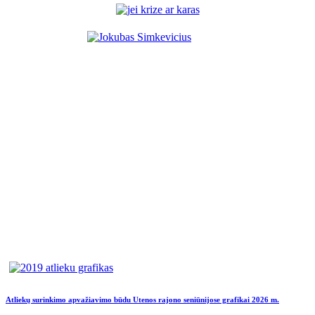
Atliekų surinkimo apvažiavimo būdu Utenos rajono seniūnijose grafikai 2026 m.