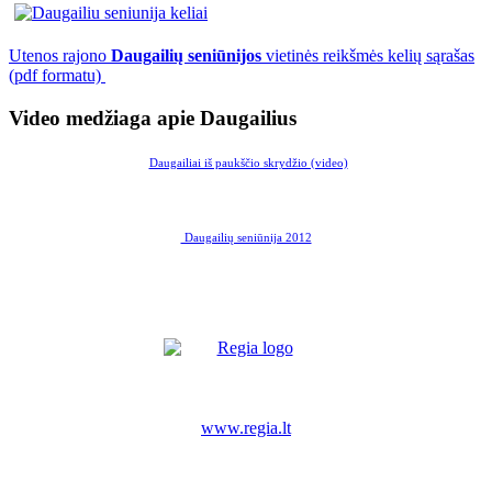
Utenos rajono
Daugailių seniūnijos
vietinės reikšmės kelių sąrašas
(pdf formatu)
Video medžiaga apie Daugailius
Daugailiai iš paukščio skrydžio (video)
Daugailių seniūnija 2012
www.regia.lt