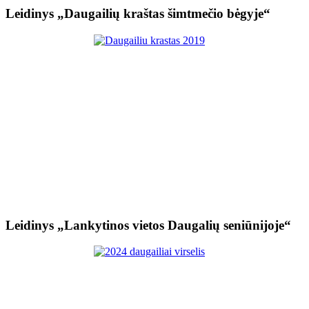
Leidinys „Daugailių kraštas šimtmečio bėgyje“
Leidinys „Lankytinos vietos Daugalių seniūnijoje“