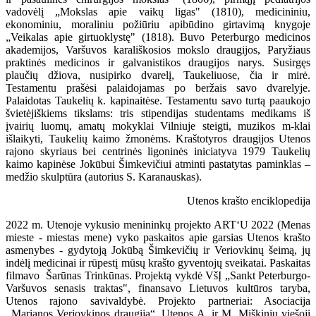
vadovėlį „Mokslas apie vaikų ligas" (1810), medicininiu,
ekonominiu, moraliniu požiūriu apibūdino girtavimą knygoje
„Veikalas apie girtuoklystę" (1818). Buvo Peterburgo medicinos
akademijos, Varšuvos karališkosios mokslo draugijos, Paryžiaus
praktinės medicinos ir galvanistikos draugijos narys. Susirgęs
plaučių džiova, nusipirko dvarelį, Taukeliuose, čia ir mirė.
Testamentu prašėsi palaidojamas po beržais savo dvarelyje.
Palaidotas Taukelių k. kapinaitėse. Testamentu savo turtą paaukojo
švietėjiškiems tikslams: tris stipendijas studentams medikams iš
įvairių luomų, amatų mokyklai Vilniuje steigti, muzikos m-klai
išlaikyti, Taukelių kaimo žmonėms. Kraštotyros draugijos Utenos
rajono skyriaus bei centrinės ligoninės iniciatyva 1979 Taukelių
kaimo kapinėse Jokūbui Šimkevičiui atminti pastatytas paminklas –
medžio skulptūra (autorius S. Karanauskas).
Utenos krašto enciklopedija
2022 m. Utenoje vykusio menininkų projekto ART‘U 2022 (Menas
mieste - miestas mene) vyko paskaitos apie garsias Utenos krašto
asmenybes - gydytoją Jokūbą Šimkevičių ir Veriovkinų šeimą, jų
indėlį medicinai ir rūpestį mūsų krašto gyventojų sveikatai. Paskaitas
filmavo Šarūnas Trinkūnas. Projektą vykdė VšĮ „Sankt Peterburgo-
Varšuvos senasis traktas", finansavo Lietuvos kultūros taryba,
Utenos rajono savivaldybė. Projekto partneriai: Asociacija
,,Marianos Veriovkinos draugija“, Utenos A. ir M. Miškinių viešoji