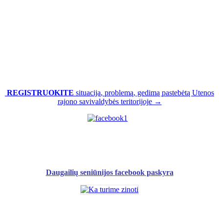
REGISTRUOKITE
situaciją, problemą, gedimą pastebėtą Utenos
rajono savivaldybės teritorijoje →
Daugailių seniūnijos facebook paskyra