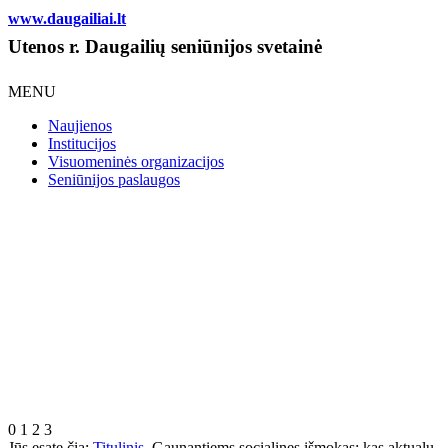
www.daugailiai.lt
Utenos r. Daugailių seniūnijos svetainė
MENU
Naujienos
Institucijos
Visuomeninės organizacijos
Seniūnijos paslaugos
0
1
2
3
Jūs esate čia:
Titulinis
Gaunantiems socialines išmokas: kas aktualu