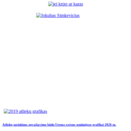
Atliekų surinkimo apvažiavimo būdu Utenos rajono seniūnijose grafikai 2026 m.