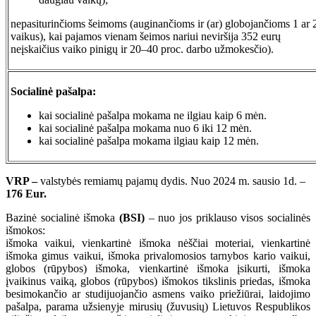
nepasiturinčioms šeimoms (auginančioms ir (ar) globojančioms 1 ar 
vaikus), kai pajamos vienam šeimos nariui neviršija 352 eurų
neįskaičius vaiko pinigų ir 20–40 proc. darbo užmokesčio).
Socialinė pašalpa:
kai socialinė pašalpa mokama ne ilgiau kaip 6 mėn.
kai socialinė pašalpa mokama nuo 6 iki 12 mėn.
kai socialinė pašalpa mokama ilgiau kaip 12 mėn.
VRP –
valstybės remiamų pajamų dydis. Nuo 2024 m. sausio 1d. –
176 Eur.
Bazinė socialinė išmoka
(BSI)
– nuo jos priklauso visos socialinės
išmokos:
išmoka vaikui, vienkartinė išmoka nėščiai moteriai, vienkartinė
išmoka gimus vaikui, išmoka privalomosios tarnybos kario vaikui,
globos (rūpybos) išmoka, vienkartinė išmoka įsikurti, išmoka
įvaikinus vaiką, globos (rūpybos) išmokos tikslinis priedas, išmoka
besimokančio ar studijuojančio asmens vaiko priežiūrai, laidojimo
pašalpa, parama užsienyje mirusių (žuvusių) Lietuvos Respublikos