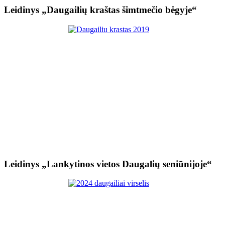
Leidinys „Daugailių kraštas šimtmečio bėgyje“
Leidinys „Lankytinos vietos Daugalių seniūnijoje“