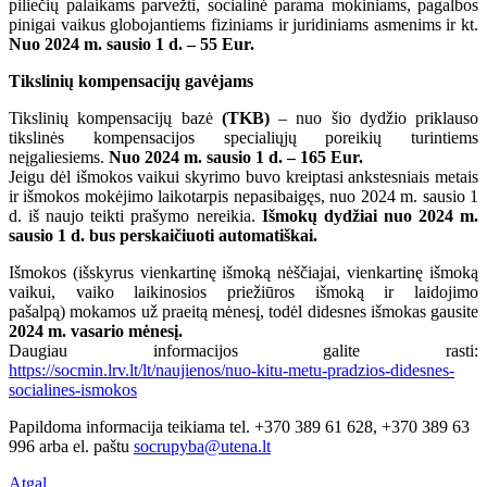
piliečių palaikams parvežti, socialinė parama mokiniams, pagalbos
pinigai vaikus globojantiems fiziniams ir juridiniams asmenims ir kt.
Nuo 2024 m. sausio 1 d. – 55 Eur.
Tikslinių kompensacijų gavėjams
Tikslinių kompensacijų bazė
(TKB)
– nuo šio dydžio priklauso
tikslinės kompensacijos specialiųjų poreikių turintiems
neįgaliesiems.
Nuo 2024 m. sausio 1 d. – 165 Eur.
Jeigu dėl išmokos vaikui skyrimo buvo kreiptasi ankstesniais metais
ir išmokos mokėjimo laikotarpis nepasibaigęs, nuo 2024 m. sausio 1
d. iš naujo teikti prašymo nereikia.
Išmokų dydžiai nuo 2024 m.
sausio 1 d. bus perskaičiuoti automatiškai.
Išmokos (išskyrus vienkartinę išmoką nėščiajai, vienkartinę išmoką
vaikui, vaiko laikinosios priežiūros išmoką ir laidojimo
pašalpą) mokamos už praeitą mėnesį, todėl didesnes išmokas gausite
2024 m. vasario mėnesį.
Daugiau informacijos galite rasti:
https://socmin.lrv.lt/lt/naujienos/nuo-kitu-metu-pradzios-didesnes-
socialines-ismokos
Papildoma informacija teikiama tel. +370 389 61 628, +370 389 63
996 arba el. paštu
socrupyba@utena.lt
Atgal