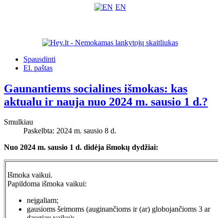
EN
Spausdinti
El. paštas
Gaunantiems socialines išmokas: kas
aktualu ir nauja nuo 2024 m. sausio 1 d.?
Smulkiau
Paskelbta: 2024 m. sausio 8 d.
Nuo 2024 m. sausio 1 d. didėja išmokų dydžiai:
Išmoka vaikui.
Papildoma išmoka vaikui:
neįgaliam;
gausioms šeimoms (auginančioms ir (ar) globojančioms 3 ar
daugiau vaikų);