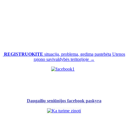
REGISTRUOKITE
situaciją, problemą, gedimą pastebėtą Utenos
rajono savivaldybės teritorijoje →
Daugailių seniūnijos facebook paskyra