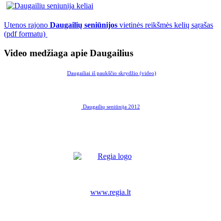
Utenos rajono
Daugailių seniūnijos
vietinės reikšmės kelių sąrašas
(pdf formatu)
Video medžiaga apie Daugailius
Daugailiai iš paukščio skrydžio (video)
Daugailių seniūnija 2012
www.regia.lt