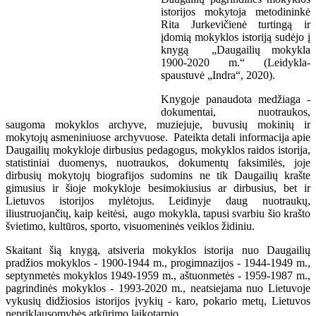
istorijos mokytoja metodininkė
Rita Jurkevičienė turtingą ir
įdomią mokyklos istoriją sudėjo į
knygą „Daugailių mokykla
1900-2020 m.“ (Leidykla-
spaustuvė „Indra“, 2020).
Knygoje panaudota medžiaga -
dokumentai, nuotraukos,
saugoma mokyklos archyve, muziejuje, buvusių mokinių ir
mokytojų asmeniniuose archyvuose. Pateikta detali informacija apie
Daugailių mokykloje dirbusius pedagogus, mokyklos raidos istorija,
statistiniai duomenys, nuotraukos, dokumentų faksimilės, joje
dirbusių mokytojų biografijos sudomins ne tik Daugailių krašte
gimusius ir šioje mokykloje besimokiusius ar dirbusius, bet ir
Lietuvos istorijos mylėtojus. Leidinyje daug nuotraukų,
iliustruojančių, kaip keitėsi, augo mokykla, tapusi svarbiu šio krašto
švietimo, kultūros, sporto, visuomeninės veiklos židiniu.
Skaitant šią knygą, atsiveria mokyklos istorija nuo Daugailių
pradžios mokyklos - 1900-1944 m., progimnazijos - 1944-1949 m.,
septynmetės mokyklos 1949-1959 m., aštuonmetės - 1959-1987 m.,
pagrindinės mokyklos - 1993-2020 m., neatsiejama nuo Lietuvoje
vykusių didžiosios istorijos įvykių - karo, pokario metų, Lietuvos
nepriklausomybės atkūrimo laikotarpio.