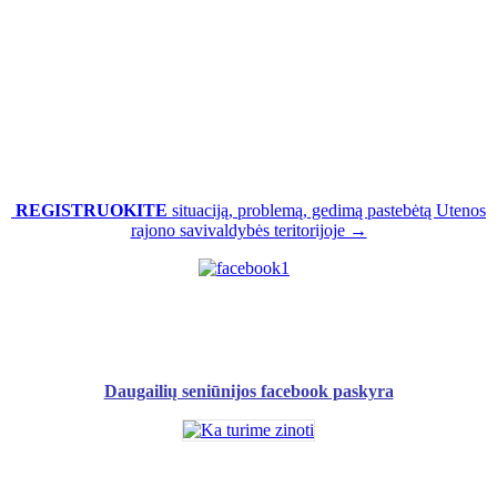
REGISTRUOKITE
situaciją, problemą, gedimą pastebėtą Utenos
rajono savivaldybės teritorijoje →
Daugailių seniūnijos facebook paskyra