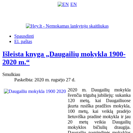
EN
Spausdinti
El. paštas
Išleista knyga „Daugailių mokykla 1900-
2020 m.“
Smulkiau
Paskelbta: 2020 m. rugsėjo 27 d.
2020 m. Daugailių mokykla
švenčia trigubą jubiliejų: sukanka
120 metų, kai Daugailiuose
įkurta rusiška pradžios mokykla,
100 metų, kai veiklą pradėjo
lietuviška pradinė mokykla ir jau
20 metų veikia Daugailių
mokyklos bičiulių draugija.
Daugailių pagrindinės mokyklos