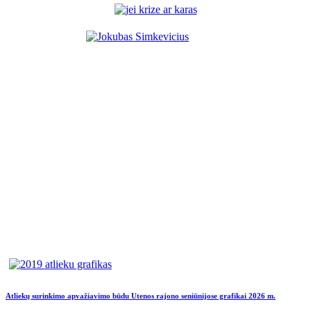
Atliekų surinkimo apvažiavimo būdu Utenos rajono seniūnijose grafikai 2026 m.