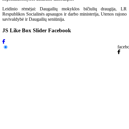
Leidinio rėmėjai: Daugailių mokyklos bičiulių draugija, LR
Respublikos Socialinės apsaugos ir darbo ministerija, Utenos rajono
savivaldybė ir Daugailių seniūnija.
JS Like Box Slider Facebook
faceb