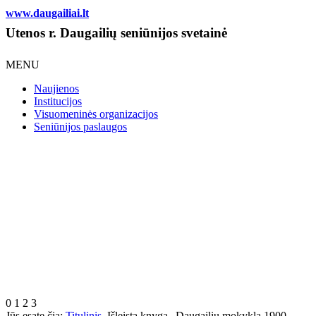
www.daugailiai.lt
Utenos r. Daugailių seniūnijos svetainė
MENU
Naujienos
Institucijos
Visuomeninės organizacijos
Seniūnijos paslaugos
0
1
2
3
Jūs esate čia:
Titulinis
Išleista knyga „Daugailių mokykla 1900-