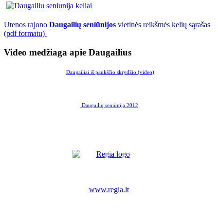
Utenos rajono
Daugailių seniūnijos
vietinės reikšmės kelių sąrašas
(pdf formatu)
Video medžiaga apie Daugailius
Daugailiai iš paukščio skrydžio (video)
Daugailių seniūnija 2012
www.regia.lt