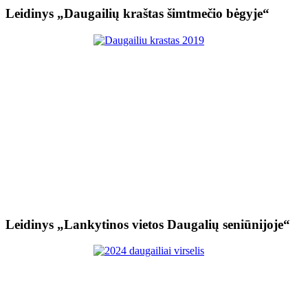
Leidinys „Daugailių kraštas šimtmečio bėgyje“
Leidinys „Lankytinos vietos Daugalių seniūnijoje“