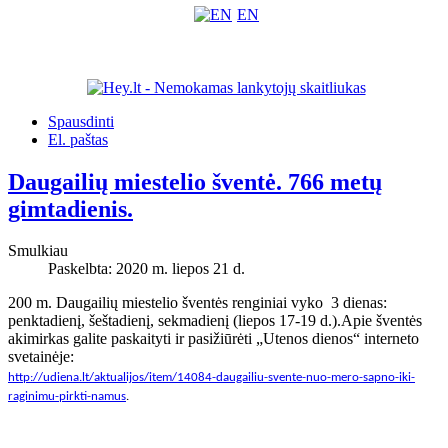
EN
Spausdinti
El. paštas
Daugailių miestelio šventė. 766 metų
gimtadienis.
Smulkiau
Paskelbta: 2020 m. liepos 21 d.
200 m. Daugailių miestelio šventės renginiai vyko 3 dienas:
penktadienį, šeštadienį, sekmadienį (liepos 17-19 d.).Apie šventės
akimirkas galite paskaityti ir pasižiūrėti „Utenos dienos“ interneto
svetainėje:
http://udiena.lt/aktualijos/item/14084-daugailiu-svente-nuo-mero-sapno-iki-
raginimu-pirkti-namus
.