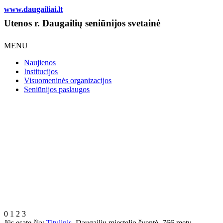
www.daugailiai.lt
Utenos r. Daugailių seniūnijos svetainė
MENU
Naujienos
Institucijos
Visuomeninės organizacijos
Seniūnijos paslaugos
0
1
2
3
Jūs esate čia:
Titulinis
Daugailių miestelio šventė. 766 metų