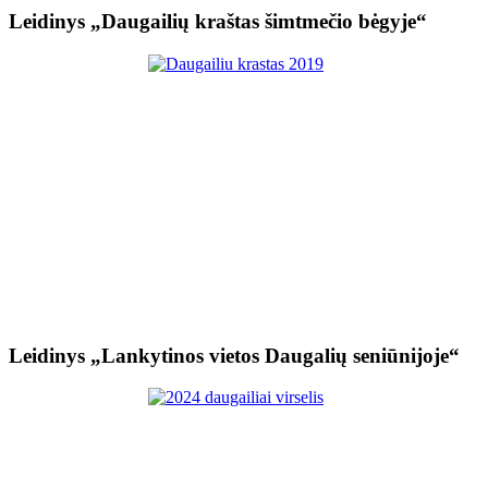
Leidinys „Daugailių kraštas šimtmečio bėgyje“
Leidinys „Lankytinos vietos Daugalių seniūnijoje“