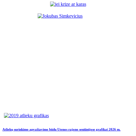
Atliekų surinkimo apvažiavimo būdu Utenos rajono seniūnijose grafikai 2026 m.