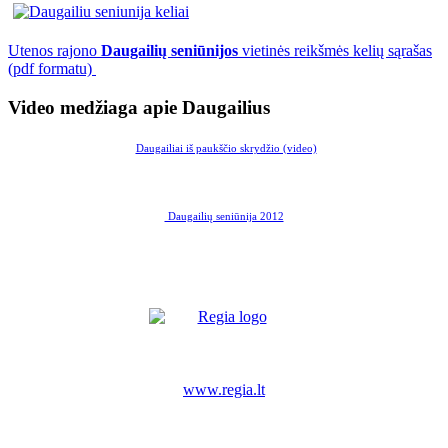
Utenos rajono
Daugailių seniūnijos
vietinės reikšmės kelių sąrašas
(pdf formatu)
Video medžiaga apie Daugailius
Daugailiai iš paukščio skrydžio (video)
Daugailių seniūnija 2012
www.regia.lt