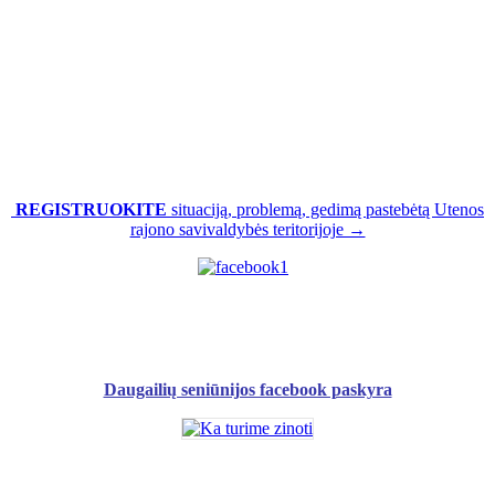
REGISTRUOKITE
situaciją, problemą, gedimą pastebėtą Utenos
rajono savivaldybės teritorijoje →
Daugailių seniūnijos facebook paskyra