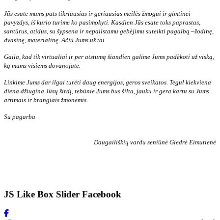
Jūs esate mums pats tikriausias ir geriausias meilės žmogui ir gimtinei
pavyzdys, iš kurio turime ko pasimokyti. Kasdien Jūs esate toks paprastas,
santūrus, atidus, su šypsena ir nepailstamu gebėjimu suteikti pagalbą –žodinę,
dvasinę, materialinę. Ačiū Jums už tai.
Gaila, kad tik virtualiai ir per atstumą šiandien galime Jums padėkoti už viską,
ką mums visiems dovanojate.
Linkime Jums dar ilgai turėti daug energijos, geros sveikatos. Tegul kiekviena
diena džiugina Jūsų širdį, tebūnie Jums bus šilta, jauku ir gera kartu su Jums
artimais ir brangiais žmonėmis.
Su pagarba
Daugailiškių vardu seniūnė Giedrė Eimutienė
JS Like Box Slider Facebook