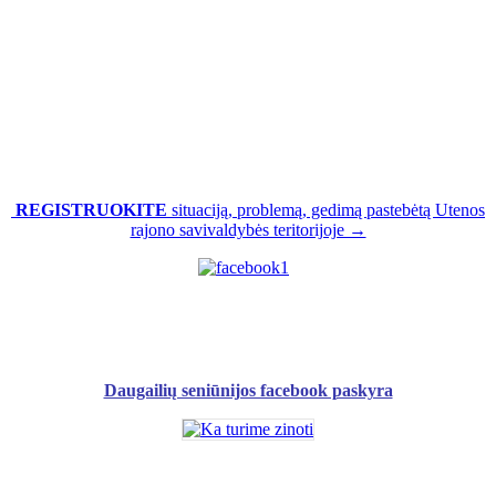
REGISTRUOKITE
situaciją, problemą, gedimą pastebėtą Utenos
rajono savivaldybės teritorijoje →
Daugailių seniūnijos facebook paskyra