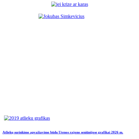
Atliekų surinkimo apvažiavimo būdu Utenos rajono seniūnijose grafikai 2026 m.