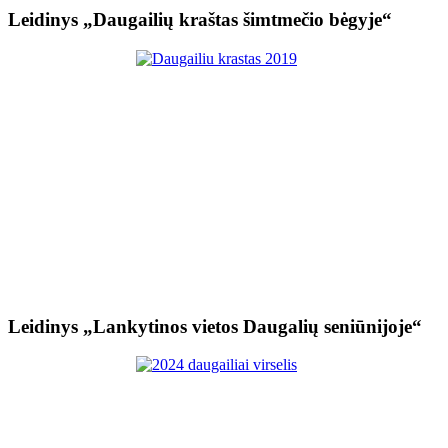
Leidinys „Daugailių kraštas šimtmečio bėgyje“
Leidinys „Lankytinos vietos Daugalių seniūnijoje“