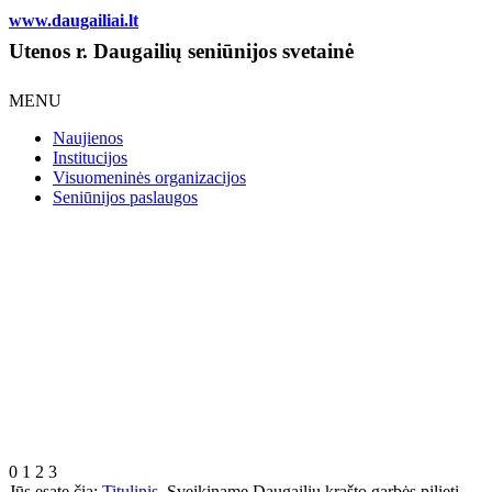
www.daugailiai.lt
Utenos r. Daugailių seniūnijos svetainė
MENU
Naujienos
Institucijos
Visuomeninės organizacijos
Seniūnijos paslaugos
0
1
2
3
Jūs esate čia:
Titulinis
Sveikiname Daugailių krašto garbės pilietį