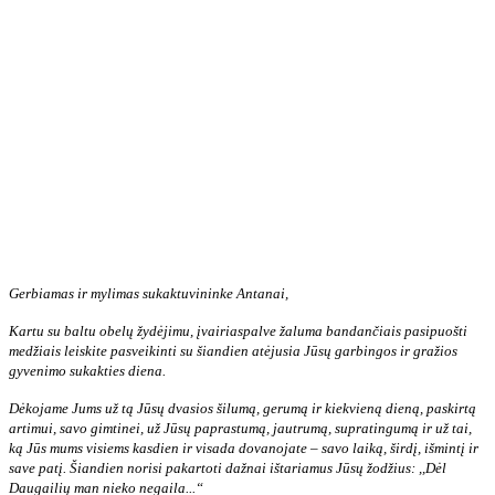
Gerbiamas ir mylimas sukaktuvininke Antanai,
Kartu su baltu obelų žydėjimu, įvairiaspalve žaluma bandančiais pasipuošti
medžiais leiskite pasveikinti su šiandien atėjusia Jūsų garbingos ir gražios
gyvenimo sukakties diena.
Dėkojame Jums už tą Jūsų dvasios šilumą, gerumą ir kiekvieną dieną, paskirtą
artimui, savo gimtinei, už Jūsų paprastumą, jautrumą, supratingumą ir už tai,
ką Jūs mums visiems kasdien ir visada dovanojate – savo laiką, širdį, išmintį ir
save patį. Šiandien norisi pakartoti dažnai ištariamus Jūsų žodžius: ,,Dėl
Daugailių man nieko negaila...“