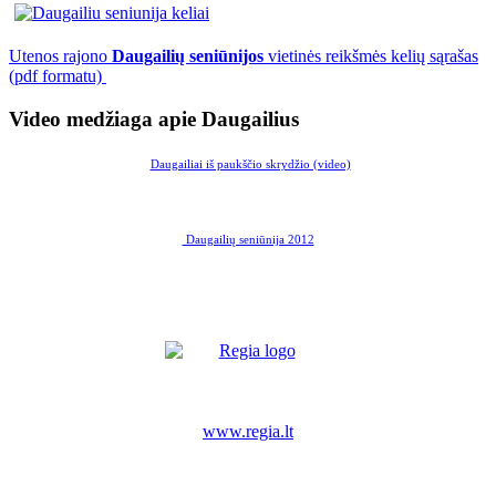
Utenos rajono
Daugailių seniūnijos
vietinės reikšmės kelių sąrašas
(pdf formatu)
Video medžiaga apie Daugailius
Daugailiai iš paukščio skrydžio (video)
Daugailių seniūnija 2012
www.regia.lt