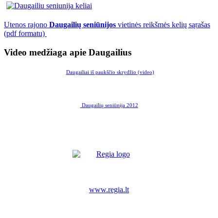
Utenos rajono
Daugailių seniūnijos
vietinės reikšmės kelių sąrašas
(pdf formatu)
Video medžiaga apie Daugailius
Daugailiai iš paukščio skrydžio (video)
Daugailių seniūnija 2012
www.regia.lt