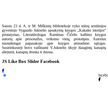
Sausio 23 d. A. ir M. Miškinių bibliotekoje vyko mūsų seniūnijos
gyventojo Vygaudo Juknelio apsakymų knygos „Kakalio istorijos“
pristatymas. Literatūrologas Ramūnas Čičelis kalbino knygos
autorių apie personažus, veiksmo vietą, prototipus. Autorius
nuotaikingai papasakojo apie knygos atsiradimo sąlygas.
Susirinkusieji buvo vaišinami V.Juknelio ūkyje išaugintų kanapių
aliejumi, kanapių druska ir duona.
JS Like Box Slider Facebook
faceb