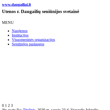
www.daugailiai.lt
Utenos r. Daugailių seniūnijos svetainė
MENU
Naujienos
Institucijos
Visuomeninės organizacijos
Seniūnijos paslaugos
0
1
2
3
Jūs esate čia:
Titulinis
2020 m. sausio 23 d. Vygaudo Juknelio