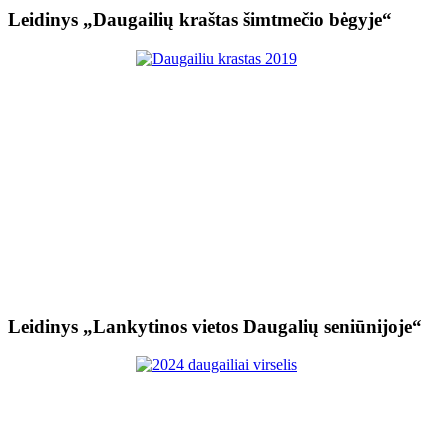
Leidinys „Daugailių kraštas šimtmečio bėgyje“
Leidinys „Lankytinos vietos Daugalių seniūnijoje“