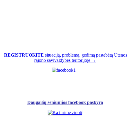
REGISTRUOKITE
situaciją, problemą, gedimą pastebėtą Utenos
rajono savivaldybės teritorijoje →
Daugailių seniūnijos facebook paskyra