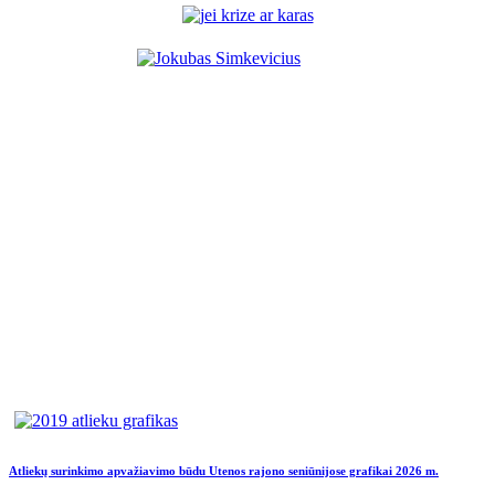
Atliekų surinkimo apvažiavimo būdu Utenos rajono seniūnijose grafikai 2026 m.