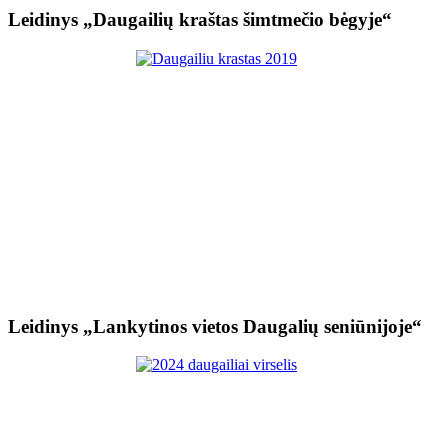
Leidinys „Daugailių kraštas šimtmečio bėgyje“
Leidinys „Lankytinos vietos Daugalių seniūnijoje“