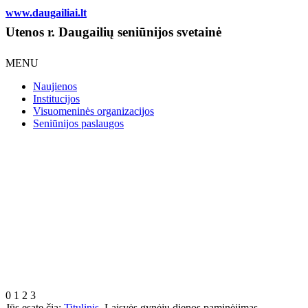
www.daugailiai.lt
Utenos r. Daugailių seniūnijos svetainė
MENU
Naujienos
Institucijos
Visuomeninės organizacijos
Seniūnijos paslaugos
0
1
2
3
Jūs esate čia:
Titulinis
Laisvės gynėjų dienos paminėjimas