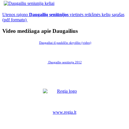
Utenos rajono
Daugailių seniūnijos
vietinės reikšmės kelių sąrašas
(pdf formatu)
Video medžiaga apie Daugailius
Daugailiai iš paukščio skrydžio (video)
Daugailių seniūnija 2012
www.regia.lt