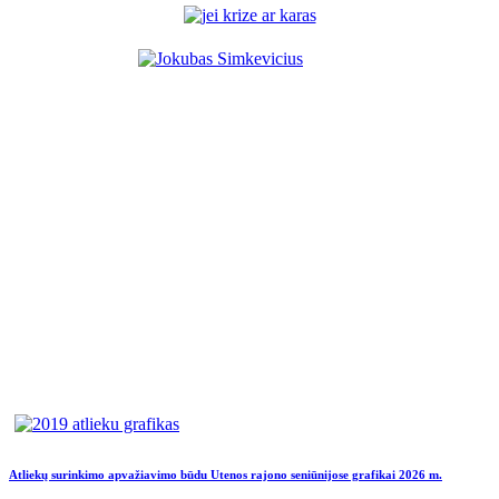
Atliekų surinkimo apvažiavimo būdu Utenos rajono seniūnijose grafikai 2026 m.