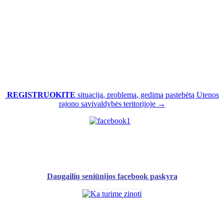
REGISTRUOKITE
situaciją, problemą, gedimą pastebėtą Utenos
rajono savivaldybės teritorijoje →
Daugailių seniūnijos facebook paskyra