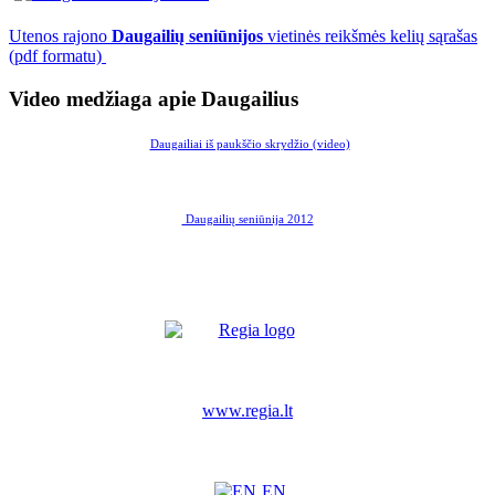
Utenos rajono
Daugailių seniūnijos
vietinės reikšmės kelių sąrašas
(pdf formatu)
Video medžiaga apie Daugailius
Daugailiai iš paukščio skrydžio (video)
Daugailių seniūnija 2012
www.regia.lt
EN