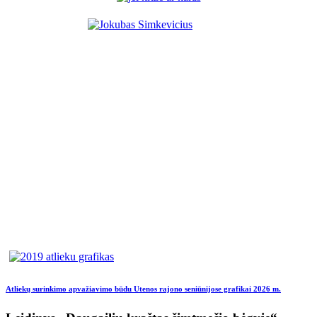
Atliekų surinkimo apvažiavimo būdu Utenos rajono seniūnijose grafikai 2026 m.