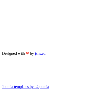
Designed with
❤
by
jsns.eu
Joomla templates by a4joomla