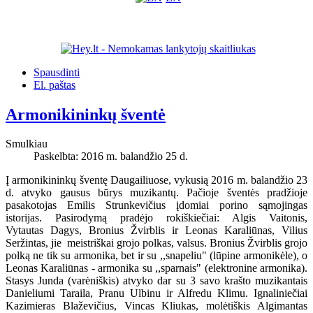
Spausdinti
El. paštas
Armonikininkų šventė
Smulkiau
Paskelbta: 2016 m. balandžio 25 d.
Į armonikininkų šventę Daugailiuose, vykusią 2016 m. balandžio 23
d. atvyko gausus būrys muzikantų. Pačioje šventės pradžioje
pasakotojas Emilis Strunkevičius įdomiai porino sąmojingas
istorijas. Pasirodymą pradėjo rokiškiečiai: Algis Vaitonis,
Vytautas Dagys, Bronius Žvirblis ir Leonas Karaliūnas, Vilius
Seržintas, jie meistriškai grojo polkas, valsus. Bronius Žvirblis grojo
polką ne tik su armonika, bet ir su ,,snapeliu" (lūpine armonikėle), o
Leonas Karaliūnas - armonika su ,,sparnais" (elektronine armonika).
Stasys Junda (varėniškis) atvyko dar su 3 savo krašto muzikantais
Danieliumi Taraila, Pranu Ulbinu ir Alfredu Klimu. Ignaliniečiai
Kazimieras Blaževičius, Vincas Kliukas, molėtiškis Algimantas