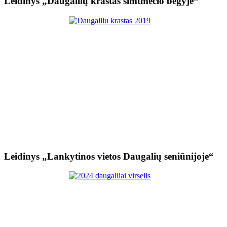
Leidinys „Daugailių kraštas šimtmečio bėgyje“
Leidinys „Lankytinos vietos Daugalių seniūnijoje“