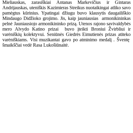
Mieliauskas, zarasiškiai Antanas Markevičius ir Gintaras
Andrijauskas, uteniškis Kazimieras Streikus nuotaikingai atliko savo
pamėgtus kūrinius. Ypatingai džiugu buvo klausytis daugailiškio
Mindaugo Didžioko grojimo. Jis, kaip jauniausias armonikininkas
pelnė Jauniausiojo armonikininko prizą. Utenos rajono savivaldybės
mero Alvydo Katino prizai buvo įteikti Broniui Žvirbliui ir
varėniškių kolektyvui. Seniūnės Giedrės Eimutienės prizas atiteko
varėniškiams. Visi muzikantai gavo po atminimo medalį . Šventę
šmaikščiai vedė Rasa Lukošiūnaitė.