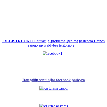
REGISTRUOKITE
situaciją, problemą, gedimą pastebėtą Utenos
rajono savivaldybės teritorijoje →
Daugailių seniūnijos facebook paskyra