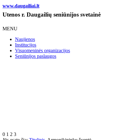
www.daugailiai.lt
Utenos r. Daugailių seniūnijos svetainė
MENU
Naujienos
Institucijos
Visuomeninės organizacijos
Seniūnijos paslaugos
0
1
2
3
Jūs esate čia:
Titulinis
Armonikininkų šventė