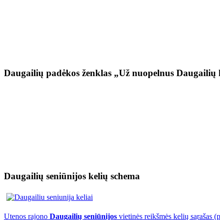
Daugailių padėkos ženklas „Už nuopelnus Daugailių 
Daugailių seniūnijos kelių schema
Utenos rajono
Daugailių seniūnijos
vietinės reikšmės kelių sąrašas (