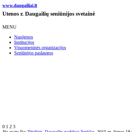
www.daugailiai.lt
Utenos r. Daugailių seniūnijos svetainė
MENU
Naujienos
Institucijos
Visuomeninės organizacijos
Seniūnijos paslaugos
0
1
2
3
Jūs esate čia:
Titulinis
Daugailių padėkos ženklas
2015 m. liepos 18 