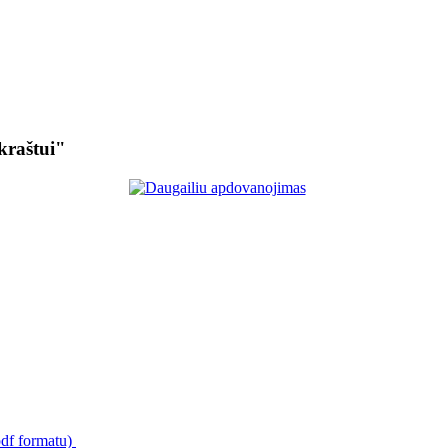
kraštui"
pdf formatu)