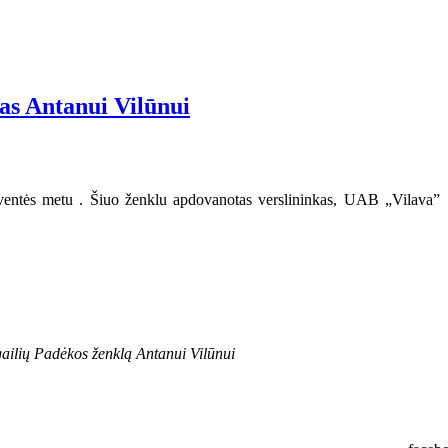
tas Antanui Vilūnui
šventės metu . Šiuo ženklu apdovanotas verslininkas, UAB „Vilava”
ilių Padėkos ženklą Antanui Vilūnui