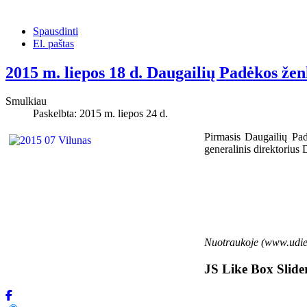
Spausdinti
El. paštas
2015 m. liepos 18 d. Daugailių Padėkos žen
Smulkiau
Paskelbta: 2015 m. liepos 24 d.
Pirmasis Daugailių Pad
generalinis direktorius
D
Nuotraukoje (www.udien
JS Like Box Slid