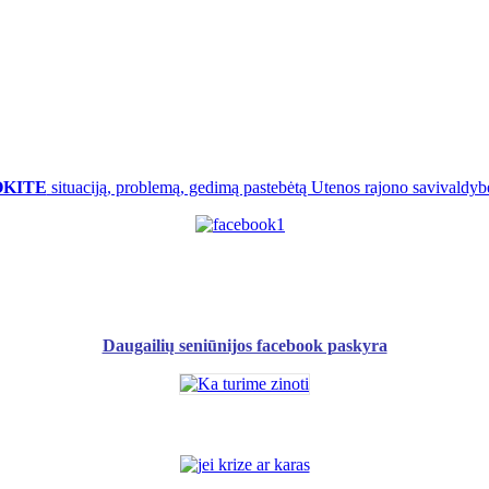
OKITE
situaciją, problemą, gedimą pastebėtą Utenos rajono savivaldybė
Daugailių seniūnijos facebook paskyra