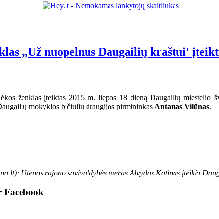
klas „Už nuopelnus Daugailių kraštui' įteik
ėkos ženklas įteiktas
2015 m. liepos 18 dieną
Daugailių miestelio 
augailių mokyklos bičiulių draugijos pirmininkas
Antanas Vilūnas
.
a.lt): Utenos rajono savivaldybės meras Alvydas Katinas įteikia
Dauga
er Facebook