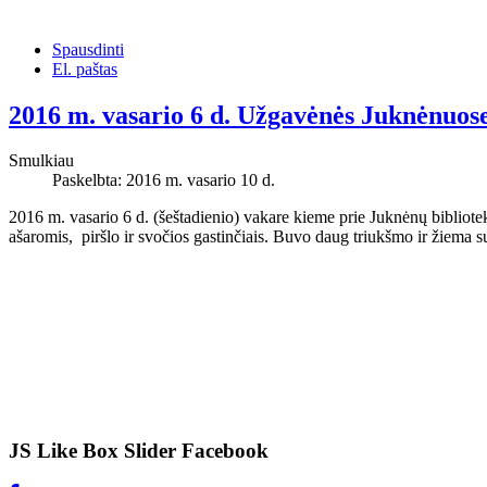
Spausdinti
El. paštas
2016 m. vasario 6 d. Užgavėnės Juknėnuos
Smulkiau
Paskelbta: 2016 m. vasario 10 d.
2016 m. vasario 6 d. (šeštadienio) vakare kieme prie Juknėnų bibliote
ašaromis, piršlo ir svočios gastinčiais. Buvo daug triukšmo ir žiema s
JS Like Box Slider Facebook