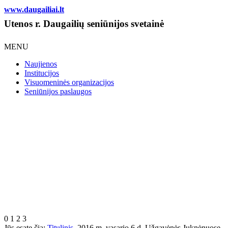
www.daugailiai.lt
Utenos r. Daugailių seniūnijos svetainė
MENU
Naujienos
Institucijos
Visuomeninės organizacijos
Seniūnijos paslaugos
0
1
2
3
Jūs esate čia:
Titulinis
2016 m. vasario 6 d. Užgavėnės Juknėnuose