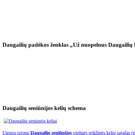
Daugailių padėkos ženklas „Už nuopelnus Daugailių 
Daugailių seniūnijos kelių schema
Utenos rajono
Daugailių seniūnijos
vietinės reikšmės kelių sąrašas (