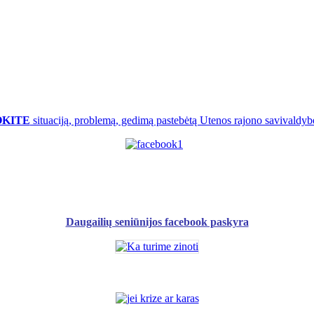
OKITE
situaciją, problemą, gedimą pastebėtą Utenos rajono savivaldybė
Daugailių seniūnijos facebook paskyra