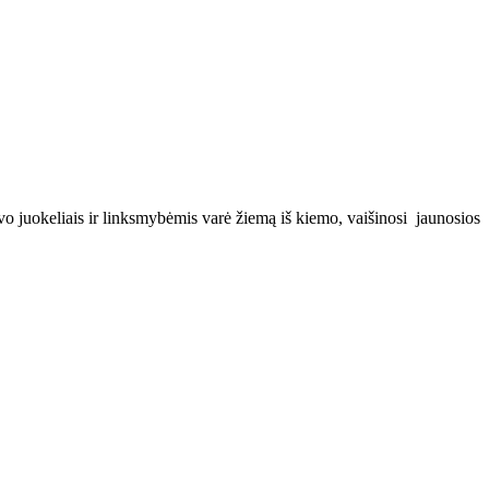
vo juokeliais ir linksmybėmis varė žiemą iš kiemo, vaišinosi jaunosios