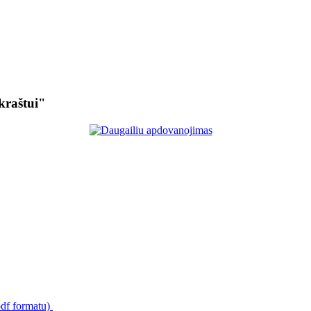
kraštui"
pdf formatu)