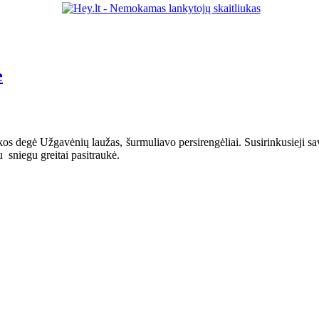
e
kos degė Užgavėnių laužas, šurmuliavo persirengėliai. Susirinkusieji sa
u sniegu greitai pasitraukė.