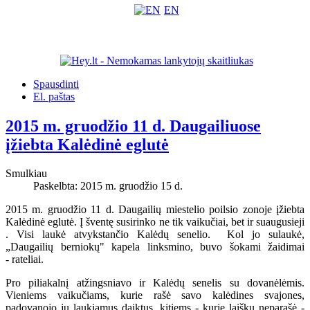
EN
Spausdinti
El. paštas
2015 m. gruodžio 11 d. Daugailiuose
įžiebta Kalėdinė eglutė
Smulkiau
Paskelbta: 2015 m. gruodžio 15 d.
2015 m. gruodžio 11 d. Daugailių miestelio poilsio zonoje įžiebta
Kalėdinė eglutė. Į šventę susirinko ne tik vaikučiai, bet ir suaugusieji
. Visi laukė atvykstančio Kalėdų senelio. Kol jo sulaukė,
„Daugailių berniokų" kapela linksmino, buvo šokami žaidimai
- rateliai.
Pro piliakalnį atžingsniavo ir Kalėdų senelis su dovanėlėmis.
Vieniems vaikučiams, kurie rašė savo kalėdines svajones,
padovanojo jų laukiamus daiktus, kitiems - kurie laiškų neparašė -