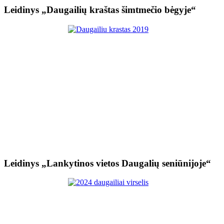
Leidinys „Daugailių kraštas šimtmečio bėgyje“
Leidinys „Lankytinos vietos Daugalių seniūnijoje“