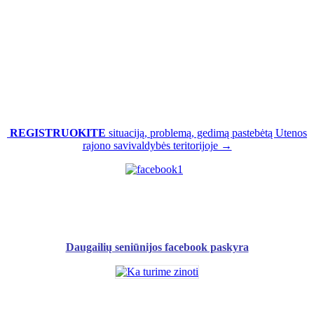
REGISTRUOKITE
situaciją, problemą, gedimą pastebėtą Utenos
rajono savivaldybės teritorijoje →
Daugailių seniūnijos facebook paskyra