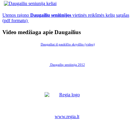
Utenos rajono
Daugailių seniūnijos
vietinės reikšmės kelių sąrašas
(pdf formatu)
Video medžiaga apie Daugailius
Daugailiai iš paukščio skrydžio (video)
Daugailių seniūnija 2012
www.regia.lt