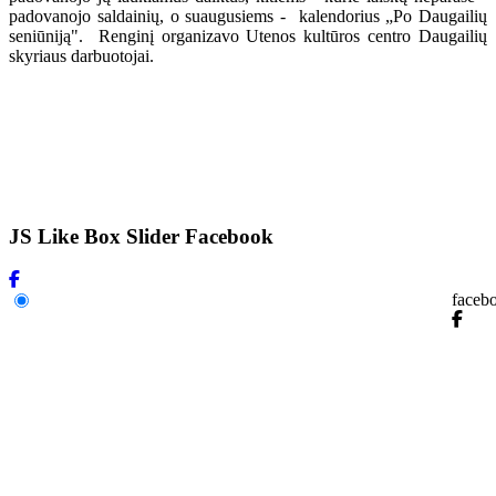
padovanojo saldainių, o suaugusiems - kalendorius „Po Daugailių
seniūniją". Renginį organizavo Utenos kultūros centro Daugailių
skyriaus darbuotojai.
JS Like Box Slider Facebook
faceb