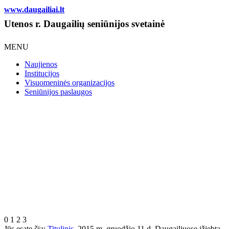
www.daugailiai.lt
Utenos r. Daugailių seniūnijos svetainė
MENU
Naujienos
Institucijos
Visuomeninės organizacijos
Seniūnijos paslaugos
0
1
2
3
Jūs esate čia:
Titulinis
2015 m. gruodžio 11 d. Daugailiuose įžiebta