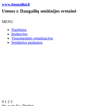
www.daugailiai.lt
Utenos r. Daugailių seniūnijos svetainė
MENU
Naujienos
Institucijos
Visuomeninės organizacijos
Seniūnijos paslaugos
0
1
2
3
Jūs esate čia:
Titulinis