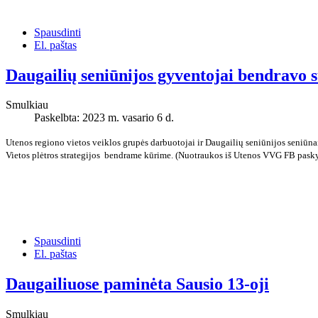
Spausdinti
El. paštas
Daugailių seniūnijos gyventojai bendravo
Smulkiau
Paskelbta: 2023 m. vasario 6 d.
Utenos regiono vietos veiklos grupės darbuotojai ir Daugailių seniūnijos seniūna
Vietos plėtros strategijos bendrame kūrime. (Nuotraukos iš Utenos VVG FB pasky
Spausdinti
El. paštas
Daugailiuose paminėta Sausio 13-oji
Smulkiau