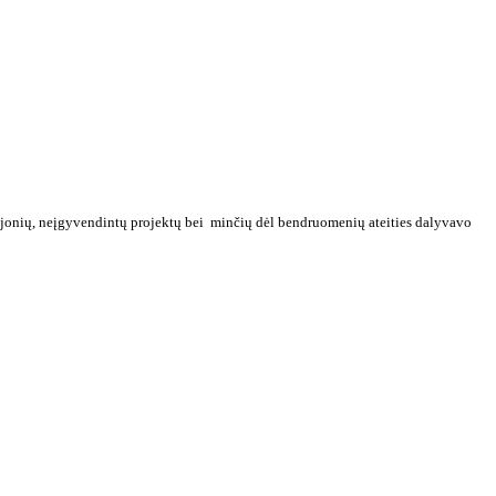
svajonių, neįgyvendintų projektų bei minčių dėl bendruomenių ateities dalyvavo