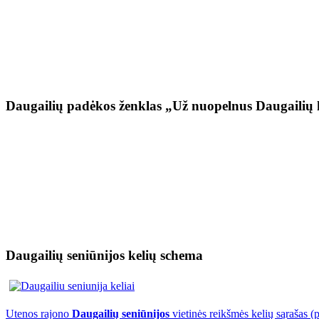
Daugailių padėkos ženklas „Už nuopelnus Daugailių 
Daugailių seniūnijos kelių schema
Utenos rajono
Daugailių seniūnijos
vietinės reikšmės kelių sąrašas (