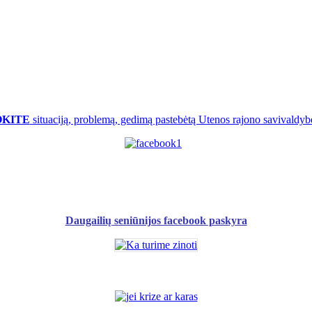
OKITE
situaciją, problemą, gedimą pastebėtą Utenos rajono savivaldybė
Daugailių seniūnijos facebook paskyra