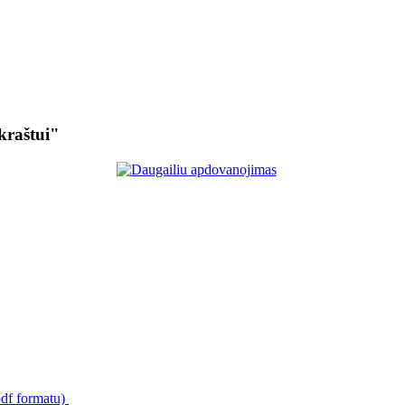
kraštui"
pdf formatu)