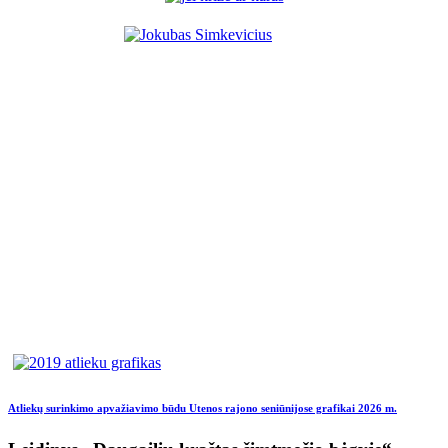
Atliekų surinkimo apvažiavimo būdu Utenos rajono seniūnijose grafikai 2026 m.