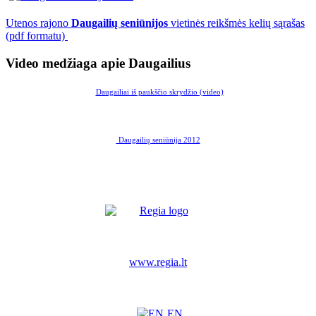
Utenos rajono
Daugailių seniūnijos
vietinės reikšmės kelių sąrašas
(pdf formatu)
Video medžiaga apie Daugailius
Daugailiai iš paukščio skrydžio (video)
Daugailių seniūnija 2012
www.regia.lt
EN