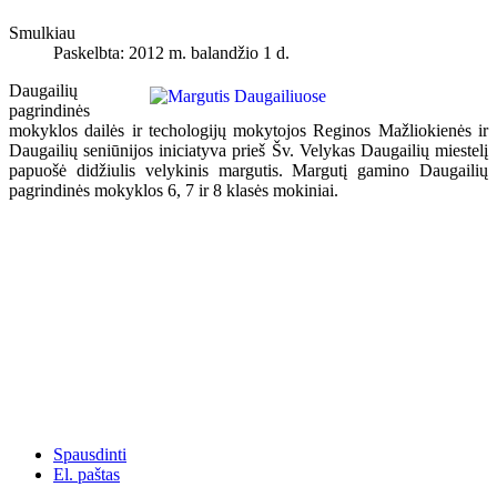
Smulkiau
Paskelbta: 2012 m. balandžio 1 d.
Daugailių
pagrindinės
mokyklos dailės ir techologijų mokytojos Reginos Mažliokienės ir
Daugailių seniūnijos iniciatyva prieš Šv. Velykas Daugailių miestelį
papuošė didžiulis velykinis margutis. Margutį gamino Daugailių
pagrindinės mokyklos 6, 7 ir 8 klasės mokiniai.
Spausdinti
El. paštas