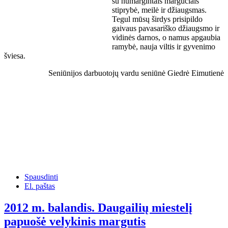
su numargintais margučiais
stiprybė, meilė ir džiaugsmas.
Tegul mūsų širdys prisipildo
gaivaus pavasariško džiaugsmo ir
vidinės darnos, o namus apgaubia
ramybė, nauja viltis ir gyvenimo
šviesa.
Seniūnijos darbuotojų vardu seniūnė Giedrė Eimutienė
Spausdinti
El. paštas
2012 m. balandis. Daugailių miestelį
papuošė velykinis margutis