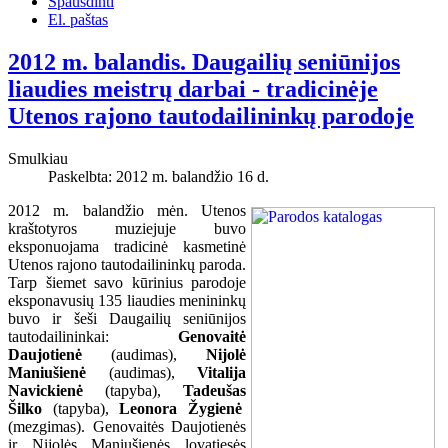
Spausdinti
El. paštas
2012 m. balandis. Daugailių seniūnijos
liaudies meistrų darbai - tradicinėje
Utenos rajono tautodailininkų parodoje
Smulkiau
Paskelbta: 2012 m. balandžio 16 d.
2012 m. balandžio mėn. Utenos
kraštotyros muziejuje buvo
eksponuojama tradicinė kasmetinė
Utenos rajono tautodailininkų paroda.
Tarp šiemet savo kūrinius parodoje
eksponavusių 135 liaudies menininkų
buvo ir šeši Daugailių seniūnijos
tautodailininkai:
Genovaitė
Daujotienė
(audimas),
Nijolė
Maniušienė
(audimas),
Vitalija
Navickienė
(tapyba),
Tadeušas
Šilko
(tapyba),
Leonora Žygienė
(mezgimas). Genovaitės Daujotienės
ir Nijolės Maniušienės lovatiesės