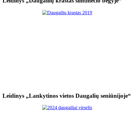
Leidinys „Daugailių kraštas šimtmečio bėgyje“
Leidinys „Lankytinos vietos Daugalių seniūnijoje“