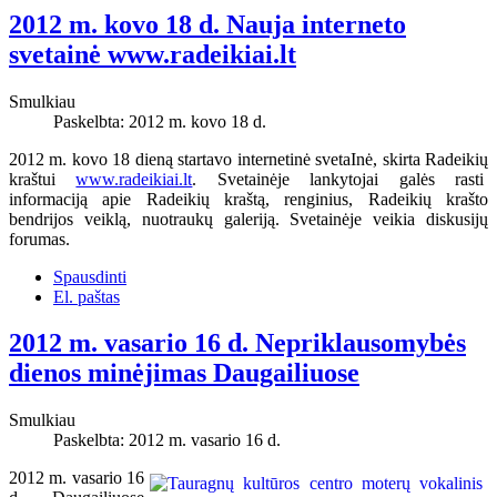
2012 m. kovo 18 d. Nauja interneto
svetainė www.radeikiai.lt
Smulkiau
Paskelbta: 2012 m. kovo 18 d.
2012 m. kovo 18 dieną startavo internetinė svetaInė, skirta Radeikių
kraštui
www.radeikiai.lt
. Svetainėje lankytojai galės rasti
informaciją apie Radeikių kraštą, renginius, Radeikių krašto
bendrijos veiklą, nuotraukų galeriją. Svetainėje veikia diskusijų
forumas.
Spausdinti
El. paštas
2012 m. vasario 16 d. Nepriklausomybės
dienos minėjimas Daugailiuose
Smulkiau
Paskelbta: 2012 m. vasario 16 d.
2012 m. vasario 16