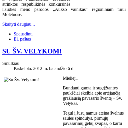
atrinktos respublikinės konkursinės
liaudies meno parodos „Aukso vainikas" regioniniam turui
Molėtuose.
Skaityti daugiau...
Spausdinti
El. paštas
SU ŠV. VELYKOM!
Smulkiau
Paskelbta: 2012 m. balandžio 6 d.
Mielieji,
Bundanti gamta ir sugrįžtantys
paukščiai skelbia apie artėjančią
gražiausią pavasario šventę – Šv.
Velykas.
Tegul į Jūsų namus ateina švelnus
saulės spindulys, pirmųjų
pavasarinių gėlių kvapas, o kartu