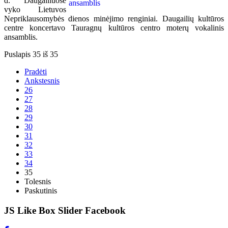
d. Daugailiuose
vyko Lietuvos
Nepriklausomybės dienos minėjimo renginiai. Daugailių kultūros
centre koncertavo Tauragnų kultūros centro moterų vokalinis
ansamblis.
Puslapis 35 iš 35
Pradėti
Ankstesnis
26
27
28
29
30
31
32
33
34
35
Tolesnis
Paskutinis
JS Like Box Slider Facebook