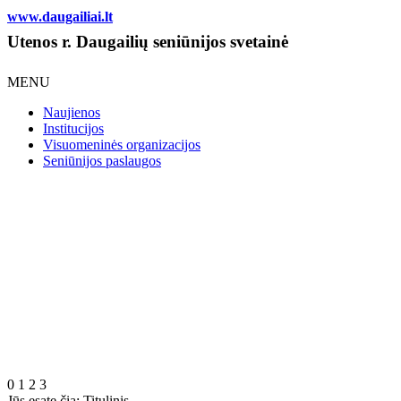
www.daugailiai.lt
Utenos r. Daugailių seniūnijos svetainė
MENU
Naujienos
Institucijos
Visuomeninės organizacijos
Seniūnijos paslaugos
0
1
2
3
Jūs esate čia:
Titulinis