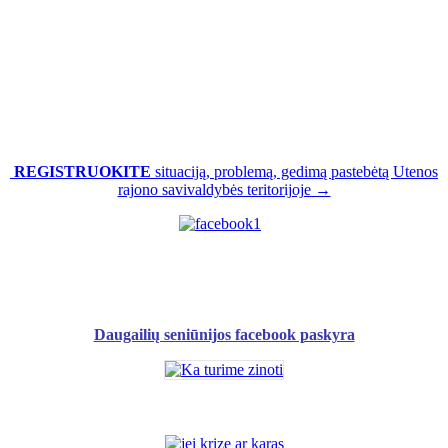
REGISTRUOKITE
situaciją, problemą, gedimą pastebėtą Utenos
rajono savivaldybės teritorijoje →
Daugailių seniūnijos facebook paskyra