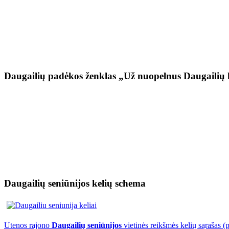
Daugailių padėkos ženklas „Už nuopelnus Daugailių 
Daugailių seniūnijos kelių schema
Utenos rajono
Daugailių seniūnijos
vietinės reikšmės kelių sąrašas (