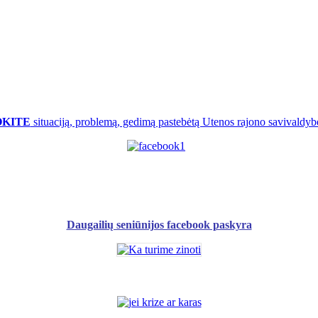
OKITE
situaciją, problemą, gedimą pastebėtą Utenos rajono savivaldybė
Daugailių seniūnijos facebook paskyra