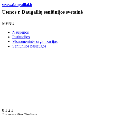
www.daugailiai.lt
Utenos r. Daugailių seniūnijos svetainė
MENU
Naujienos
Institucijos
Visuomeninės organizacijos
Seniūnijos paslaugos
0
1
2
3
Jūs esate čia:
Titulinis