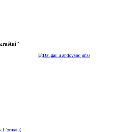
kraštui"
pdf formatu)